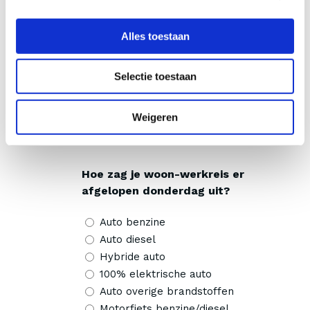
Auto overige brandstoffen
Motorfiets benzine/diesel
Alles toestaan
Motorfiets elektrisch
Bromfiets/scooter benzine
Selectie toestaan
Bromfiets/scooter elektrisch
Fiets, E-bike of lopen
Openbaar vervoer
Weigeren
Geen; ik werkte thuis of niet
Hoe zag je woon-werkreis er
afgelopen donderdag uit?
Auto benzine
Auto diesel
Hybride auto
100% elektrische auto
Auto overige brandstoffen
Motorfiets benzine/diesel