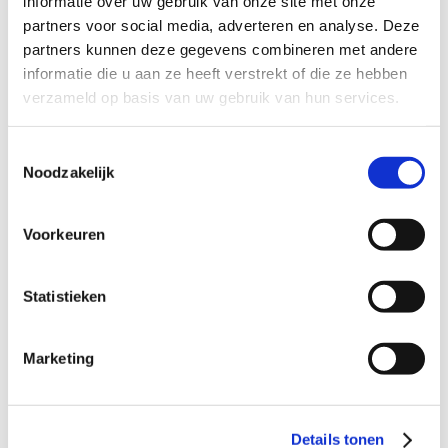
informatie over uw gebruik van onze site met onze
Hybride auto
partners voor social media, adverteren en analyse. Deze
100% elektrische auto
partners kunnen deze gegevens combineren met andere
Auto overige brandstoffen
informatie die u aan ze heeft verstrekt of die ze hebben
Motorfiets benzine/diesel
verzameld op basis van uw gebruik van hun services.
Motorfiets elektrisch
Bromfiets/scooter benzine
Toestemmingsselectie
Bromfiets/scooter elektrisch
Noodzakelijk
Fiets, E-bike of lopen
Openbaar vervoer
Voorkeuren
Geen; ik werkte thuis of niet
Hoe zag je woon-werkreis er
Statistieken
afgelopen woensdag uit?
Marketing
Auto benzine
Auto diesel
Hybride auto
Details tonen
100% elektrische auto