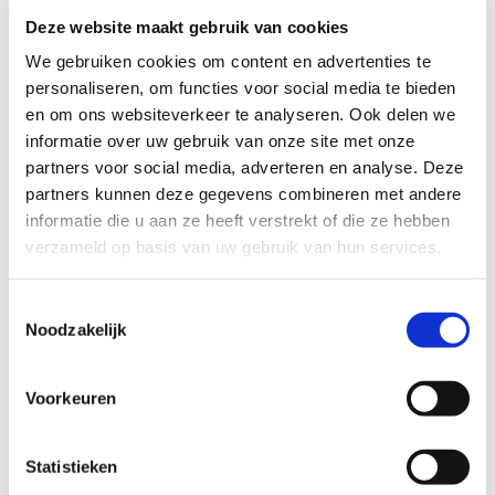
worden later geïsoleerd vanwege beschermde
Deze website maakt gebruik van cookies
diersoorten. “De aanpak van het grootschalig
verbeteronderhoud en de verduurzaming van de
We gebruiken cookies om content en advertenties te
ERA-flats is heel efficiënt gebeurd. De overlast
personaliseren, om functies voor social media te bieden
bleef beperkt met als eindresultaat tevreden
en om ons websiteverkeer te analyseren. Ook delen we
bewoners.” Bedrijfsleider Team ERAflats Jeroen
informatie over uw gebruik van onze site met onze
Eijkelboom.
partners voor social media, adverteren en analyse. Deze
partners kunnen deze gegevens combineren met andere
informatie die u aan ze heeft verstrekt of die ze hebben
Aandacht voor bewoners
verzameld op basis van uw gebruik van hun services.
Behalve de aandacht voor veiligheid en
leefbaarheid is de aandacht voor bewoners sterk in
Toestemmingsselectie
de aanpak van Team ERAflats geweest. De
Noodzakelijk
werkzaamheden in de woningen waren voor
bewoners zeer ingrijpend. Veel bewoners hebben
gebruik gemaakt van de tijdelijke logeerwoning.
Voorkeuren
Bewoners die in hun eigen woning bleven, konden
gebruik maken van noodkeukens en van een
Statistieken
badhuis. Hans van der Krogt, directeur bij Smits