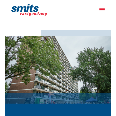
Actueel
Projecten
Samen met bewoners
Over ons
Werken bij
Vacatures