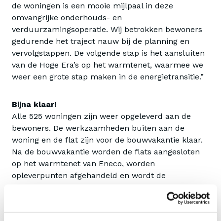
de woningen is een mooie mijlpaal in deze
omvangrijke onderhouds- en
verduurzamingsoperatie. Wij betrokken bewoners
gedurende het traject nauw bij de planning en
vervolgstappen. De volgende stap is het aansluiten
van de Hoge Era’s op het warmtenet, waarmee we
weer een grote stap maken in de energietransitie.”
Bijna klaar!
Alle 525 woningen zijn weer opgeleverd aan de
bewoners. De werkzaamheden buiten aan de
woning en de flat zijn voor de bouwvakantie klaar.
Na de bouwvakantie worden de flats aangesloten
op het warmtenet van Eneco, worden
opleverpunten afgehandeld en wordt de
bouwplaats afgebroken. Daarna koppelt Stedin het
gebouw af van het aardgasnet en worden de
collectieve gasketels verwijderd. De kopgevels