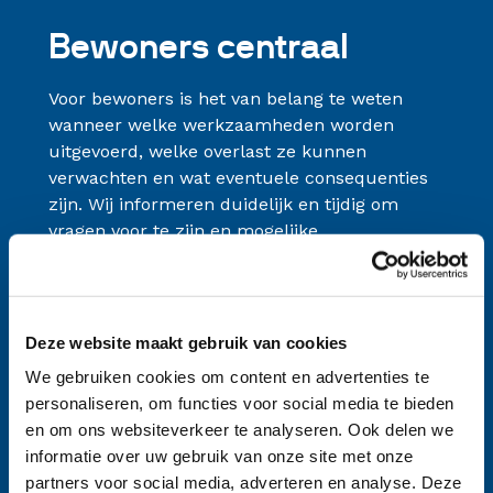
Bewoners centraal
Voor bewoners is het van belang te weten
wanneer welke werkzaamheden worden
uitgevoerd, welke overlast ze kunnen
verwachten en wat eventuele consequenties
zijn. Wij informeren duidelijk en tijdig om
vragen voor te zijn en mogelijke
teleurstellingen te voorkomen.
Tijdens de uitvoering van verbeterprojecten
Deze website maakt gebruik van cookies
worden de bewoners door een van onze
We gebruiken cookies om content en advertenties te
bewonersconsulenten begeleid. De
personaliseren, om functies voor social media te bieden
bewonersconsulent lost problemen op en
en om ons websiteverkeer te analyseren. Ook delen we
geeft antwoord op vragen. Ook het bieden van
informatie over uw gebruik van onze site met onze
tijdelijke voorzieningen en soms ook gewoon
partners voor social media, adverteren en analyse. Deze
een luisterend oor, behoren tot onze