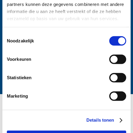
partners kunnen deze gegevens combineren met andere
begeleiding.
informatie die u aan ze heeft verstrekt of die ze hebben
verzameld op basis van uw gebruik van hun services.
Toestemmingsselectie
Noodzakelijk
Voorkeuren
Statistieken
Marketing
Oplevering en nazorg
Details tonen