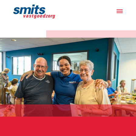
Actueel
Projecten
Samen met bewoners
Over ons
Werken bij
Vacatures