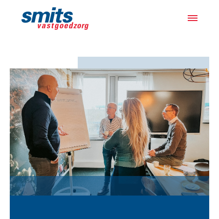
Actueel
Projecten
Samen met bewoners
Over ons
Werken bij
Vacatures