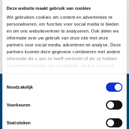
willen we zorgen dat deze ideeën niet alleen
Deze website maakt gebruik van cookies
ideeën blijven. Daarom gaan we dit nu handen en
We gebruiken cookies om content en advertenties te
voeten geven in het bestaande RGS-proces.”
personaliseren, om functies voor social media te bieden
Om hiermee een start te maken, overhandigden we
en om ons websiteverkeer te analyseren. Ook delen we
samen met Hagemans een cheque van 1.500 euro.
informatie over uw gebruik van onze site met onze
Om te besteden aan een sociaal doel in Gorinchem.
partners voor social media, adverteren en analyse. Deze
Met de wijkteams van Poort6 wordt nu nagedacht
partners kunnen deze gegevens combineren met andere
over een goede bestemming. Dat is goed voor
informatie die u aan ze heeft verstrekt of die ze hebben
iedereen!
verzameld op basis van uw gebruik van hun services.
Toestemmingsselectie
Noodzakelijk
Voorkeuren
Statistieken