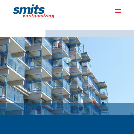
Actueel
Projecten
Samen met bewoners
Over ons
Werken bij
Vacatures