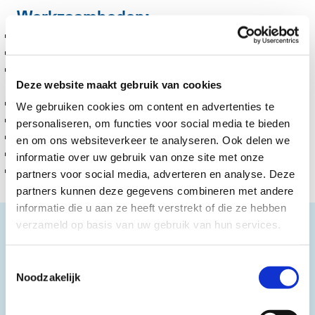
Werkzaamheden:
Vervangen alle gevelkozijnen
Bouw nieuwe portiek entrees
Renoveren en onderhoud van toiletten, badkamers
Deze website maakt gebruik van cookies
en keukens
Videofoon installatie aanbrengen
We gebruiken cookies om content en advertenties te
Gallerij ophoog systeem aanbrengen
personaliseren, om functies voor social media te bieden
Herinrichten binnenterreinen
en om ons websiteverkeer te analyseren. Ook delen we
Vervangen cv radiatoren in de woningen
informatie over uw gebruik van onze site met onze
Groot onderhoud overige bouwdelen
partners voor social media, adverteren en analyse. Deze
partners kunnen deze gegevens combineren met andere
informatie die u aan ze heeft verstrekt of die ze hebben
verzameld op basis van uw gebruik van hun services.
Toestemmingsselectie
Noodzakelijk