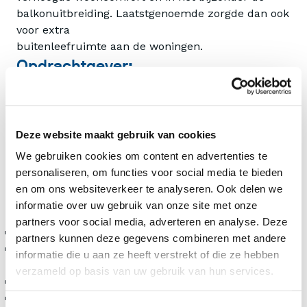
balkonuitbreiding. Laatstgenoemde zorgde dan ook
voor extra
buitenleefruimte aan de woningen.
Opdrachtgever:
Ressort Wonen
Project:
Groot onderhoud en de verbetering van 60
Deze website maakt gebruik van cookies
portieketagewoningen
We gebruiken cookies om content en advertenties te
Locatie:
personaliseren, om functies voor social media te bieden
Rozenburg
en om ons websiteverkeer te analyseren. Ook delen we
informatie over uw gebruik van onze site met onze
Werkzaamheden:
partners voor social media, adverteren en analyse. Deze
Al het ‘achterstallige’ planmatige onderhoud
partners kunnen deze gegevens combineren met andere
Asbest gesaneerd en/of veilig gesteld waar
informatie die u aan ze heeft verstrekt of die ze hebben
noodzakelijk
verzameld op basis van uw gebruik van hun services.
Brandveiligheid woningen en complex verbeterd
100% keuken, badkamer en toiletvervanging