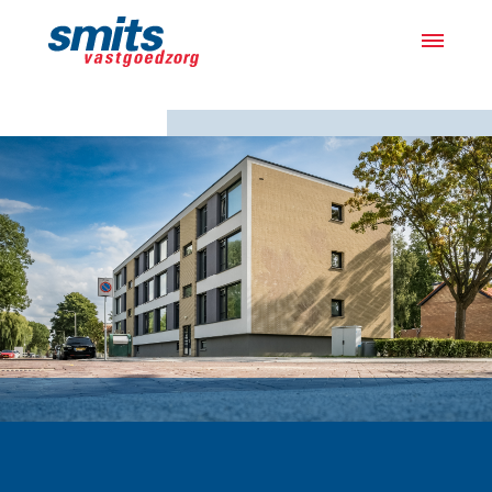
Actueel
Projecten
Samen met bewoners
Over ons
Werken bij
Vacatures