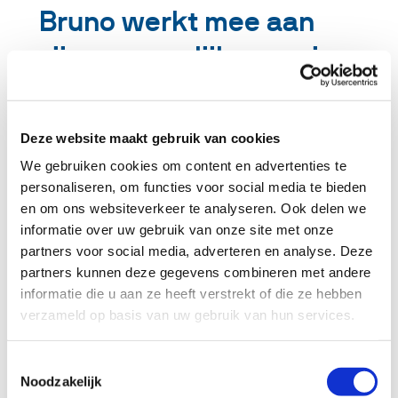
Bruno werkt mee aan
zijn persoonlijke groei
als uitvoerder
Bruno werkt al 7 jaar bij Smits Vastgoedzorg.
Deze website maakt gebruik van cookies
Hij begon via een uitzendbureau maar de
We gebruiken cookies om content en advertenties te
laatste jaren is hij een vaste kracht van de
personaliseren, om functies voor social media te bieden
organisatie en verzekerd van 12 maanden
en om ons websiteverkeer te analyseren. Ook delen we
werk per jaar, “ik vind het fijn om die
informatie over uw gebruik van onze site met onze
zekerheid te hebben”, vertelt Bruno.
partners voor social media, adverteren en analyse. Deze
partners kunnen deze gegevens combineren met andere
Oog voor persoonlijke groei
informatie die u aan ze heeft verstrekt of die ze hebben
“Ik begon 7 jaar geleden als leerling; ging 1
verzameld op basis van uw gebruik van hun services.
dag in de week naar school en leerde 4 dagen
per week de techniek op grote projecten.
Tijdens een sportieve personeelsbijeenkomst
Toestemmingsselectie
Noodzakelijk
hoorde ik collega’s praten over de