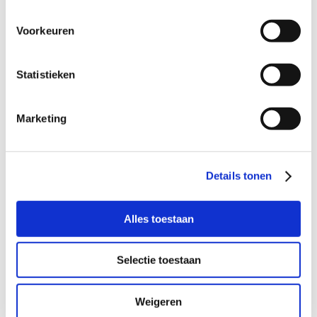
mogelijkheid om een opleiding te volgen. Door
goeie begeleiding van collega’s en een
Voorkeuren
opleiding ben ik nu doorgegroeid van voorman
naar uitvoerder!”
Statistieken
Marketing
Grote Smits familie
“Collega’s zijn altijd bereikbaar, je voelt je geen
nummer en dat motiveert! Ik voel me echt
onderdeel van deze grote familie! Als je naar
Details tonen
kantoor belt of je rijdt even langs, iedereen
kent me en groet me vriendelijk”.
Alles toestaan
Energie
“Ik krijg er energie van als alles volgens
Selectie toestaan
planning gaat. Alles wordt goed voorbereid en
wij hebben écht de mooiste bouwplaatsen. En
Weigeren
we zoeken trouwens nieuwe collega’s!”