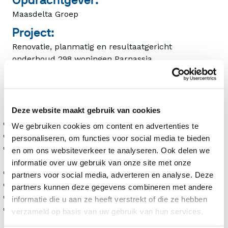
Maasdelta Groep
Project:
Renovatie, planmatig en resultaatgericht
onderhoud 298 woningen Parnassia
Locatie:
Hellevoetsluis
Werkzaamheden:
Deze website maakt gebruik van cookies
Aanbouwen van liften
We gebruiken cookies om content en advertenties te
Nieuwe portiekentree gebouwen
personaliseren, om functies voor social media te bieden
Renoveren en onderhoud van toiletten, badkamers
en om ons websiteverkeer te analyseren. Ook delen we
en keukens
informatie over uw gebruik van onze site met onze
Plaatsen verticale schijnkolommen
partners voor social media, adverteren en analyse. Deze
Nieuwe galerij en balkonhekken
partners kunnen deze gegevens combineren met andere
Plaatsen isolerende beglazing
informatie die u aan ze heeft verstrekt of die ze hebben
Energetische maatregelen en toekomstig planmatig
verzameld op basis van uw gebruik van hun services.
en resultaatgericht onderhoud