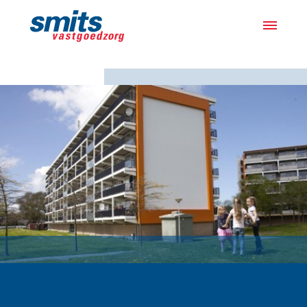
Actueel
Projecten
Samen met bewoners
Over ons
Werken bij
Vacatures