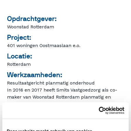
Opdrachtgever:
Woonstad Rotterdam
Project:
401 woningen Oostmaaslaan e.o.
Locatie:
Rotterdam
Werkzaamheden:
Resultaatgericht planmatig onderhoud
In 2016 en 2017 heeft Smits Vastgoedzorg als co-
maker van Woonstad Rotterdam planmatig en
grootonderhoud uitgevoerd aan de buitenschil van
401 woningen aan de voet van de Maasboulevard te
Rotterdam. Ook is het gehele complex voorzien van
HR++ isolatieglas en zijn de kruipruimtes
Deze website maakt gebruik van cookies