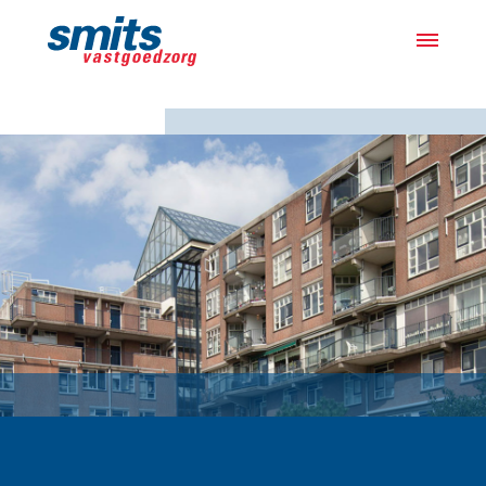
Actueel
Projecten
Samen met bewoners
Over ons
Werken bij
Vacatures