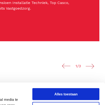
sioen Installatie Techniek, Top Casco,
its Vastgoedzorg.
1/3
Alles toestaan
al media te