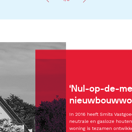
‘Nul-op-de-me
nieuwbouwwo
In 2016 heeft Smits Vastgo
neutrale en gasloze houten
woning is tezamen ontwikk