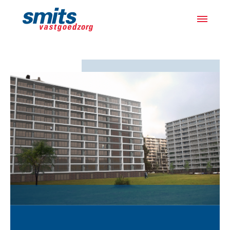
Actueel
Projecten
Samen met bewoners
Over ons
Werken bij
Vacatures